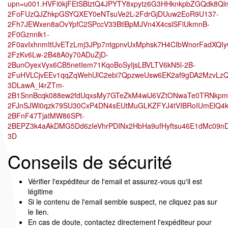
upn=u001.HVFi0kjFEtSBlztQ4JPYTY8xpytz6G3HHknkpbZGQdk8Qlm
2FoFUzQJZhkpGSYQXEY0eNTsuVe2L-2FdrGjDUuw2EoR9U137-
2Fh7JEWxen8aOvYpfC2SPccV33BtlBpMJVn4X4cslSFlUkmnB-
2F0Gznnlk1-
2F0avIxhnmItUvETzLmj3JPp7ntgpnvUxMphsk7H4CIbWnorFadXQI
2FzKv6Lw-2B48A0y70ADuZjD-
2BunOyexVyx6CB5netIem71KqoBoSyIjsLBVLTV6kN5l-2B-
2FuHVLCjvEEv1qqZqWehUlC2ebi7QpzweUsw6EK2af9gDA2MzvLzQt
3DLawA_l4rZTm-
2B1SnnBcqk088ew2fdUqxsMy7GTeZkM4wlJ6VZtONwaTe0TRNkpm
2FJnSJWi0qzk79SU30CxP4DN4sEUtMuGLKZFYJ4tVIBRoIUmElQ4k
2BFnF47TjatMW86SPt-
2BEPZ3k4aAkDMG5Dd6zIeVhrPDINx2HbHa9ufHyftsu46E1dMc09nD
3D
Conseils de sécurité
Vérifier l'expéditeur de l'email et assurez-vous qu'il est
légitime
Si le contenu de l'email semble suspect, ne cliquez pas sur
le lien.
En cas de doute, contactez directement l'expéditeur pour